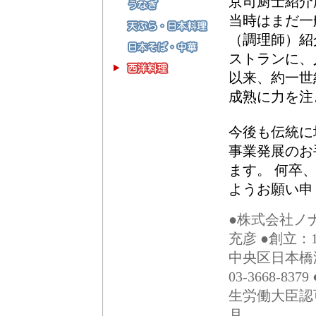
京司厨士紹介
当時はまだ一
（調理師）紹
ストランに、
以来、約一世
成熟に力を注
今後も伝統に
事業発展のお
ます。 何卒
ようお願い申
●株式会社ノ
充彦 ●創立：1
中央区日本橋浜町2
03-3668-837
生労働大臣認可番
月